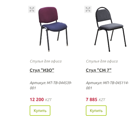
Стулья для офиса
Стулья для офиса
Стул "ИЗО"
Стул "СМ 7"
Артикул: МТ-ТВ-044539-
Артикул: МП-ТВ-045114-
001
001
12 200
7 885
KZT
KZT
Купить
Купить