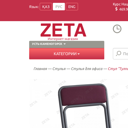
Курс На
Язык:
ҚАЗ
РУС
ENG
469.9
Интернет-магазин
УСТЬ-КАМЕНОГОРСК
КАТЕГОРИИ
Главная
—
Стулья
—
Стулья для офиса
—
Стул "Тулп