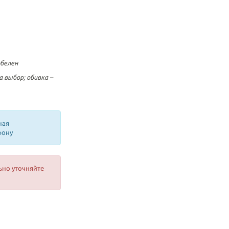
обелен
 выбор; обивка –
ная
фону
ьно уточняйте