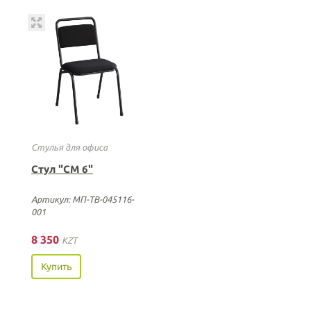
Стулья для офиса
Стул "СМ 6"
Артикул: МП-ТВ-045116-
001
8 350
KZT
Купить