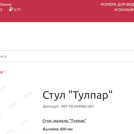
цбанка
НОМЕРА ДЛЯ ВИ
3
5.71
И ОНЛАЙН
ар"
Стул "Тулпар"
Артикул
: МП-ТВ-044985-001
Стул, модель "Тулпар"
Высота: 830 мм