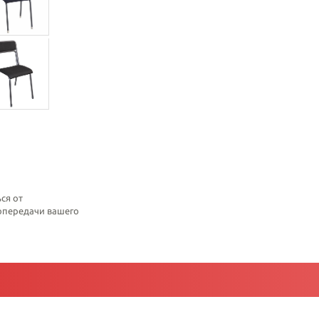
ся от
топередачи вашего