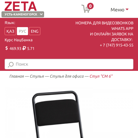
0
Меню
Язык:
НОМЕРА ДЛЯ ВИДЕОЗВОНКОВ
WHATS APP
ҚАЗ
РУС
ENG
И ОНЛАЙН ЗАЯВОК НА
ДОСТАВКУ:
Курс Нацбанка
+ 7 (747) 915-43-55
469.93
5.71
Главная
—
Стулья
—
Стулья для офиса
—
Стул "СМ 6"