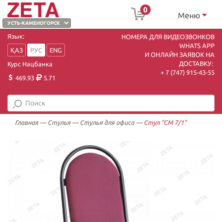
0
Меню
Язык:
НОМЕРА ДЛЯ ВИДЕОЗВОНКОВ
WHATS APP
ҚАЗ
РУС
ENG
И ОНЛАЙН ЗАЯВОК НА
ДОСТАВКУ:
Курс Нацбанка
+ 7 (747) 915-43-55
469.93
5.71
Главная
—
Стулья
—
Стулья для офиса
—
Стул "СМ 7/1"