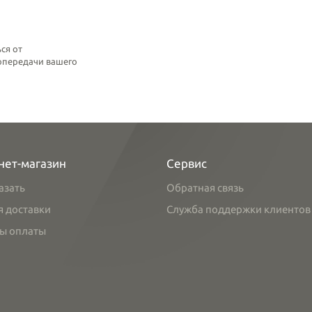
ся от
топередачи вашего
нет-магазин
Сервис
азать
Обратная связь
я доставки
Служба поддержки клиентов
ы оплаты