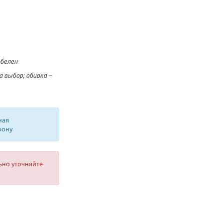
обелен
 выбор; обивка –
ная
фону
ьно уточняйте