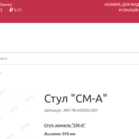
цбанка
НОМЕРА ДЛЯ ВИ
3
5.71
И ОНЛАЙН
"
Стул "СМ-А"
Артикул
: МП-ТВ-045093-001
Стул, модель "СМ-А"
Высота: 970 мм