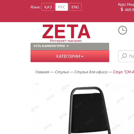
Курс На
Язык:
ҚАЗ
РУС
ENG
469.9
Интернет-магазин
УСТЬ-КАМЕНОГОРСК
КАТЕГОРИИ
Главная
—
Стулья
—
Стулья для офиса
—
Стул "СМ-А