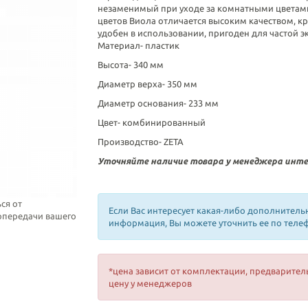
незаменимый при уходе за комнатными цветами
цветов Виола отличается высоким качеством, к
удобен в использовании, пригоден для частой э
Материал- пластик
Высота- 340 мм
Диаметр верха- 350 мм
Диаметр основания- 233 мм
Цвет- комбинированный
Производство- ZETA
Уточняйте наличие товара у менеджера инте
ся от
Если Вас интересует какая-либо дополнитель
топередачи вашего
информация, Вы можете уточнить ее по теле
*цена зависит от комплектации, предварител
цену у менеджеров