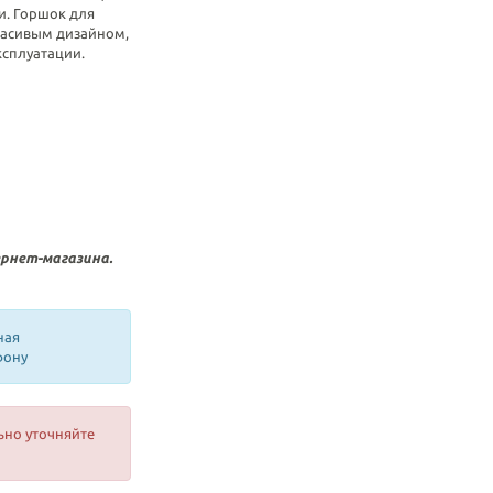
. Горшок для
расивым дизайном,
ксплуатации.
рнет-магазина.
ная
фону
ьно уточняйте