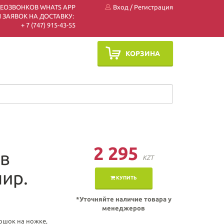
ДЕОЗВОНКОВ WHATS APP
Вход
/
Регистрация
 ЗАЯВОК НА ДОСТАВКУ:
+ 7 (747) 915-43-55
КОРЗИНА
2 295
ов
KZT
ир.
КУПИТЬ
*Уточняйте наличие товара у
менеджеров
ршок на ножке,