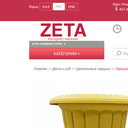
Курс На
Язык:
ҚАЗ
РУС
ENG
467.4
Интернет-магазин
УСТЬ-КАМЕНОГОРСК
КАТЕГОРИИ
Главная
—
Дача и сад
—
Цветочные горшки
—
Горшок