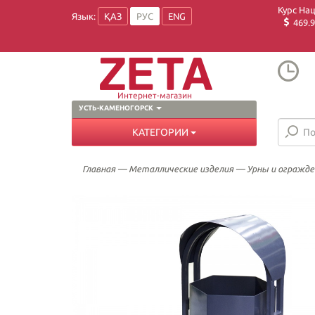
Курс На
Язык:
ҚАЗ
РУС
ENG
469.9
Интернет-магазин
УСТЬ-КАМЕНОГОРСК
КАТЕГОРИИ
Главная
—
Металлические изделия
—
Урны и огражде