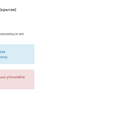
(крытая)
тличаться от
ная
фону
ьно уточняйте