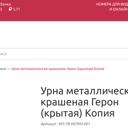
цбанка
НОМЕРА ДЛЯ ВИ
3
5.71
И ОНЛАЙН
ния
—
Урна металлическая крашеная Герон (крытая) Копия
Урна металличес
крашеная Герон
(крытая) Копия
Артикул
: МП-ТВ-947993-001