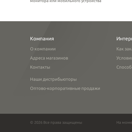
монитора или мобильного устройства
Компания
Интер
О компании
Как зак
Адреса магазинов
Услови
Контакты
Способ
Наши дистрибьюторы
Оптово-корпоративные продажи
© 2026 Все права защищены
На моме