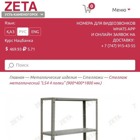
0
Меню
Язык:
НОМЕРА ДЛЯ ВИДЕОЗВОНКОВ
WHATS APP
ҚАЗ
РУС
ENG
И ОНЛАЙН ЗАЯВОК НА
ДОСТАВКУ:
Курс Нацбанка
+ 7 (747) 915-43-55
469.93
5.71
Главная
—
Металлические изделия
—
Стеллажи
—
Стеллаж
металлический "LS4 4 полки" (900*400*1800 мм.)