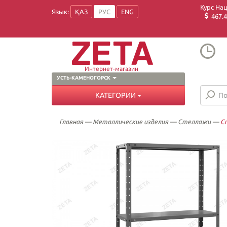
Курс На
Язык:
ҚАЗ
РУС
ENG
467.4
Интернет-магазин
УСТЬ-КАМЕНОГОРСК
КАТЕГОРИИ
Главная
—
Металлические изделия
—
Стеллажи
—
С