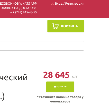
ДЕОЗВОНКОВ WHATS APP
Вход
/
Регистрация
 ЗАЯВОК НА ДОСТАВКУ:
+ 7 (747) 915-43-55
КОРЗИНА
28 645
ческий
KZT
КУПИТЬ
.)
*Уточняйте наличие товара у
менеджеров