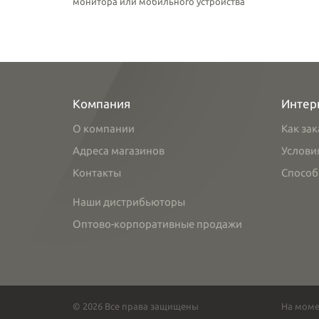
монитора или мобильного устройства
Компания
Интер
О компании
Как зак
Адреса магазинов
Услови
Контакты
Способ
Наши дистрибьюторы
Оптово-корпоративные продажи
© 2026 Все права защищены
На моме