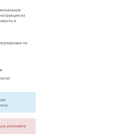
циональное
онструкция из
ивость и
регулировки по
в
ности!
ная
фону
ьно уточняйте