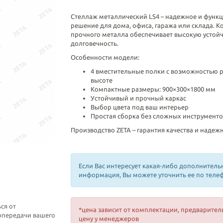
Стеллаж металлический LS4 – надежное и функ
решение для дома, офиса, гаража или склада. К
прочного металла обеспечивает высокую устойч
долговечность.
Особенности модели:
4 вместительные полки с возможностью 
высоте
Компактные размеры: 900×300×1800 мм
Устойчивый и прочный каркас
Выбор цвета под ваш интерьер
Простая сборка без сложных инструменто
Производство ZETA – гарантия качества и надеж
Если Вас интересует какая-либо дополнитель
информация, Вы можете уточнить ее по теле
ся от
*цена зависит от комплектации, предварител
топередачи вашего
цену у менеджеров