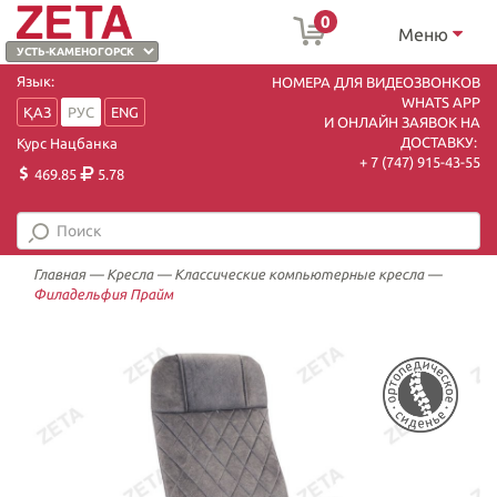
0
Меню
Язык:
НОМЕРА ДЛЯ ВИДЕОЗВОНКОВ
WHATS APP
ҚАЗ
РУС
ENG
И ОНЛАЙН ЗАЯВОК НА
ДОСТАВКУ:
Курс Нацбанка
+ 7 (747) 915-43-55
469.85
5.78
Главная
—
Кресла
—
Классические компьютерные кресла
—
Филадельфия Прайм