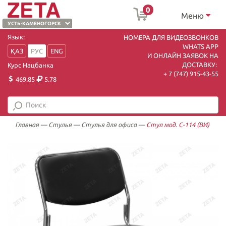
0
Меню
Язык:
НОМЕРА ДЛЯ ВИДЕОЗВОНКОВ
WHATS APP
ҚАЗ
РУС
ENG
И ОНЛАЙН ЗАЯВОК НА
ДОСТАВКУ:
Курс Нацбанка
+ 7 (747) 915-43-55
469.85
5.78
Главная
—
Стулья
—
Стулья для офиса
—
Стул мод. С-114 (ВИ)