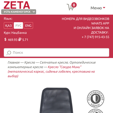
0
Меню
Язык:
НОМЕРА ДЛЯ ВИДЕОЗВОНКОВ
WHATS APP
ҚАЗ
РУС
ENG
И ОНЛАЙН ЗАЯВОК НА
ДОСТАВКУ:
Курс Нацбанка
+ 7 (747) 915-43-55
469.93
5.71
Главная
—
Кресла
—
Сетчатые кресла. Ортопедические
компьютерные кресла
—
Кресло "Сакура Мини"
(металлический каркас, сиденье гобелен, крестовина на
выбор)