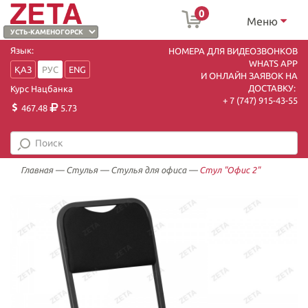
0
Меню
Язык:
НОМЕРА ДЛЯ ВИДЕОЗВОНКОВ
WHATS APP
ҚАЗ
РУС
ENG
И ОНЛАЙН ЗАЯВОК НА
ДОСТАВКУ:
Курс Нацбанка
+ 7 (747) 915-43-55
467.48
5.73
Главная
—
Стулья
—
Стулья для офиса
—
Стул "Офис 2"