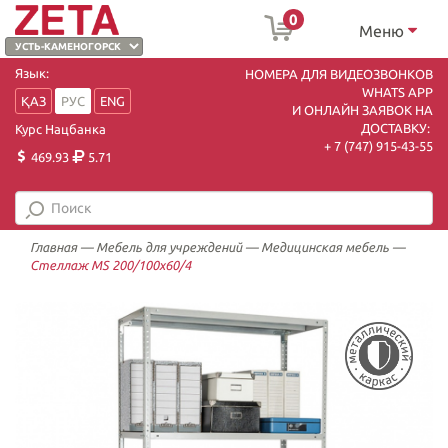
0
Меню
Язык:
НОМЕРА ДЛЯ ВИДЕОЗВОНКОВ
WHATS APP
ҚАЗ
РУС
ENG
И ОНЛАЙН ЗАЯВОК НА
ДОСТАВКУ:
Курс Нацбанка
+ 7 (747) 915-43-55
469.93
5.71
Главная
—
Мебель для учреждений
—
Медицинская мебель
—
Стеллаж MS 200/100х60/4