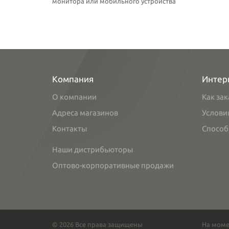
монитора или мобильного устройства
Компания
Интер
О компании
Как зак
Адреса магазинов
Услови
Контакты
Способ
Наши дистрибьюторы
Оптово-корпоративные продажи
© 2026 Все права защищены
На моме