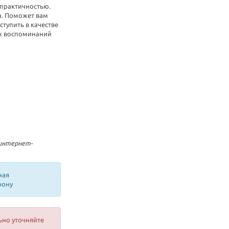
 практичностью.
а. Поможет вам
тупить в качестве
х воспоминаний
 интернет-
ная
фону
ьно уточняйте