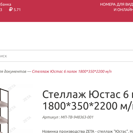
цбанка
НОМЕРА ДЛЯ ВИ
3
5.71
И ОНЛАЙН
ля документов
—
Стеллаж Юстас 6 полок 1800*350*2200 м/п
Стеллаж Юстас 6
1800*350*2200 м/
Артикул
: МП-ТВ-948363-001
Новинка производства ZETA - стеллаж "Юстас". 