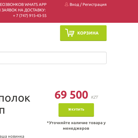
ДЕОЗВОНКОВ WHATS APP
Вход
/
Регистрация
 ЗАЯВОК НА ДОСТАВКУ:
+ 7 (747) 915-43-55
КОРЗИНА
69 500
 полок
KZT
п
КУПИТЬ
*Уточняйте наличие товара у
менеджеров
Наша новинка