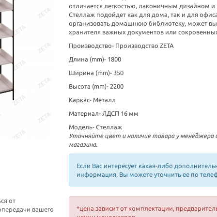
отличается легкостью, лаконичным дизайном и
Стеллаж подойдет как для дома, так и для офис
организовать домашнюю библиотеку, может выс
хранителя важных документов или сокровенны
Производство-
Производство ZETA
Длина (mm)-
1800
Ширина (mm)-
350
Высота (mm)-
2200
Каркас-
Металл
Материал-
ЛДСП 16 мм
Модель-
Стеллаж
Уточняйте цвет и наличие товара у менеджера
магазина.
Если Вас интересует какая-либо дополнитель
информация, Вы можете уточнить ее по теле
ся от
*цена зависит от комплектации, предварител
топередачи вашего