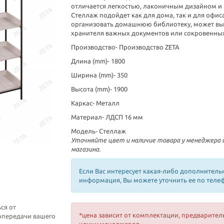
отличается легкостью, лаконичным дизайном и
Стеллаж подойдет как для дома, так и для офис
организовать домашнюю библиотеку, может выс
хранителя важных документов или сокровенны
Производство-
Производство ZETA
Длина (mm)-
1800
Ширина (mm)-
350
Высота (mm)-
1900
Каркас-
Металл
Материал-
ЛДСП 16 мм
Модель-
Стеллаж
Уточняйте цвет и наличие товара у менеджера
магазина.
Если Вас интересует какая-либо дополнитель
информация, Вы можете уточнить ее по теле
ся от
*цена зависит от комплектации, предварител
топередачи вашего