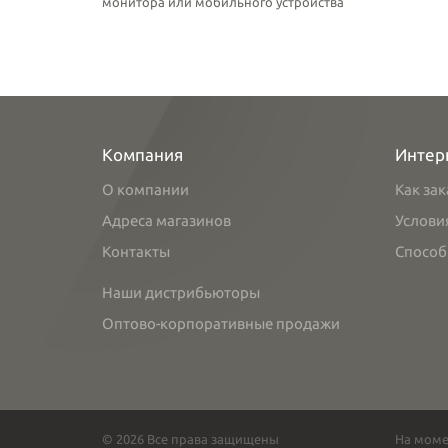
монитора или мобильного устройства
Компания
Интер
О компании
Как зак
Адреса магазинов
Услови
Контакты
Способ
Наши дистрибьюторы
Оптово-корпоративные продажи
© 2026 Все права защищены
На моме