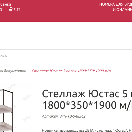
цбанка
НОМЕРА ДЛЯ ВИ
3
5.71
И ОНЛАЙН
ля документов
—
Стеллаж Юстас 5 полок 1800*350*1900 м/п
Стеллаж Юстас 5
1800*350*1900 м/
Артикул
: МП-ТВ-948362
Новинка производства ZETA - стеллаж "Юстас". 