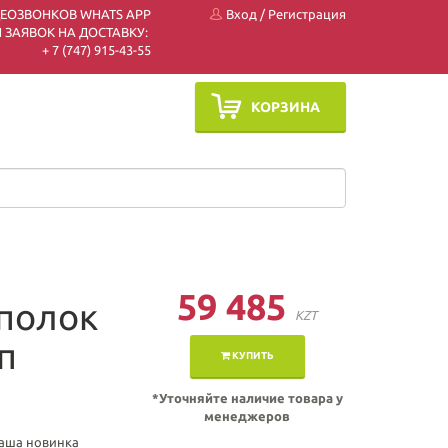
ДЕОЗВОНКОВ WHATS APP
Вход
/
Регистрация
 ЗАЯВОК НА ДОСТАВКУ:
+ 7 (747) 915-43-55
КОРЗИНА
59 485
 полок
KZT
п
КУПИТЬ
*Уточняйте наличие товара у
менеджеров
Наша новинка