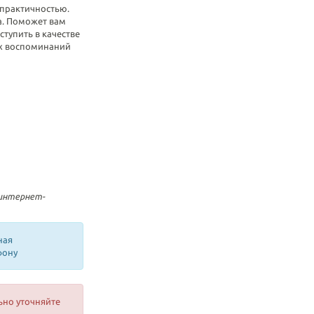
 практичностью.
а. Поможет вам
тупить в качестве
х воспоминаний
 интернет-
ная
фону
ьно уточняйте