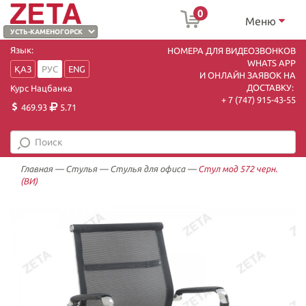
0
Меню
Язык:
НОМЕРА ДЛЯ ВИДЕОЗВОНКОВ
WHATS APP
ҚАЗ
РУС
ENG
И ОНЛАЙН ЗАЯВОК НА
ДОСТАВКУ:
Курс Нацбанка
+ 7 (747) 915-43-55
469.93
5.71
Главная
—
Стулья
—
Стулья для офиса
—
Стул мод 572 черн.
(ВИ)