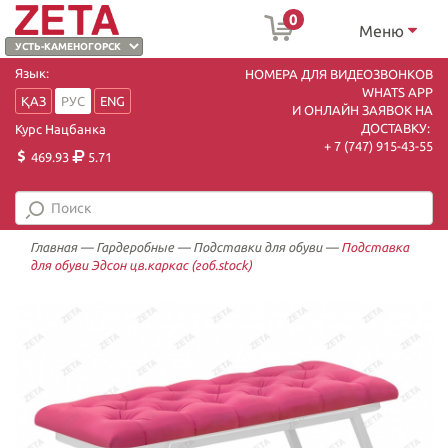
0
Меню
Язык:
НОМЕРА ДЛЯ ВИДЕОЗВОНКОВ
WHATS APP
ҚАЗ
РУС
ENG
И ОНЛАЙН ЗАЯВОК НА
ДОСТАВКУ:
Курс Нацбанка
+ 7 (747) 915-43-55
469.93
5.71
Главная
—
Гардеробные
—
Подставки для обуви
—
Подставка
для обуви Эдсон цв.каркас (гоб.stock)