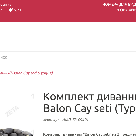
цбанка
НОМЕРА ДЛЯ ВИ
3
5.71
И ОНЛАЙН
нный Balon Cay seti (Турция)
Комплект диван
Balon Cay seti (Ту
Артикул
: ИМП-ТВ-094911
Комплект диванный "Balon Cay seti" из 3 предме