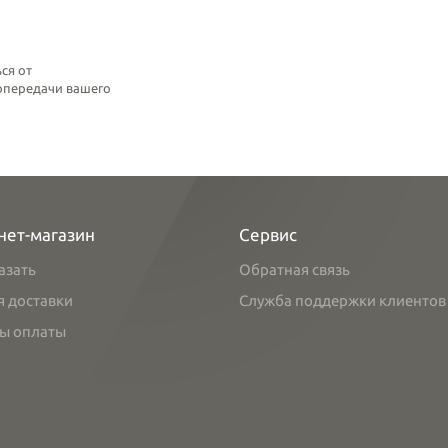
ся от
топередачи вашего
нет-магазин
Сервис
азать
Обратная связь
я доставки
Служба поддержки клиентов
ы оплаты