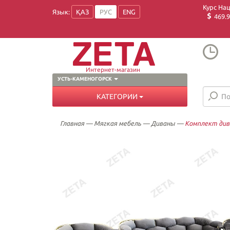
Курс На
Язык:
ҚАЗ
РУС
ENG
469.9
Интернет-магазин
УСТЬ-КАМЕНОГОРСК
КАТЕГОРИИ
Главная
—
Мягкая мебель
—
Диваны
—
Комплект дива