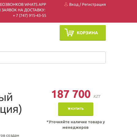
ДЕОЗВОНКОВ WHATS APP
Вход
/
Регистрация
 ЗАЯВОК НА ДОСТАВКУ:
+ 7 (747) 915-43-55
КОРЗИНА
187 700
ный
KZT
рция)
КУПИТЬ
*Уточняйте наличие товара у
менеджеров
тов создан