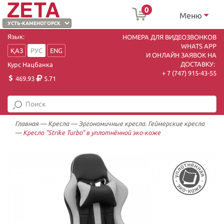
0
Меню
Язык:
НОМЕРА ДЛЯ ВИДЕОЗВОНКОВ
WHATS APP
ҚАЗ
РУС
ENG
И ОНЛАЙН ЗАЯВОК НА
ДОСТАВКУ:
Курс Нацбанка
+ 7 (747) 915-43-55
469.93
5.71
Главная
—
Кресла
—
Эргономичные кресла. Геймерские кресла
—
Кресло "Strike Turbo" в уплотнённой эко-коже