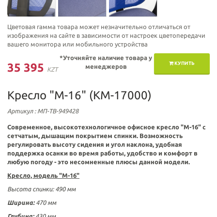
Цветовая гамма товара может незначительно отличаться от
изображения на сайте в зависимости от настроек цветопередачи
вашего монитора или мобильного устройства
*Уточняйте наличие товара у
КУПИТЬ
35 395
менеджеров
KZT
Кресло "М-16" (KM-17000)
Артикул
: МП-ТВ-949428
Современное, высокотехнологичное офисное кресло
"
М-16"
с
сетчатым, дышащим покрытием спинки. Возможность
регулировать высоту сидения и угол наклона, удобная
поддержка осанки во время работы, удобство и комфорт в
любую погоду - это несомненные плюсы данной модели.
Кресло, модель "М-16"
Высота спинки: 490 мм
Ширина:
470 мм
Глубина:
430 мм