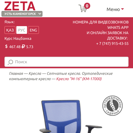
0
Меню
Язык:
НОМЕРА ДЛЯ ВИДЕОЗВОНКОВ
WHATS APP
ҚАЗ
РУС
ENG
И ОНЛАЙН ЗАЯВОК НА
ДОСТАВКУ:
Курс Нацбанка
+ 7 (747) 915-43-55
467.48
5.73
Главная
—
Кресла
—
Сетчатые кресла. Ортопедические
компьютерные кресла
—
Кресло "М-16" (KM-17000)