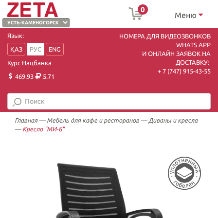
0
Меню
Язык:
НОМЕРА ДЛЯ ВИДЕОЗВОНКОВ
WHATS APP
ҚАЗ
РУС
ENG
И ОНЛАЙН ЗАЯВОК НА
ДОСТАВКУ:
Курс Нацбанка
+ 7 (747) 915-43-55
469.93
5.71
Главная
—
Мебель для кафе и ресторанов
—
Диваны и кресла
—
Кресло "МИ-6"