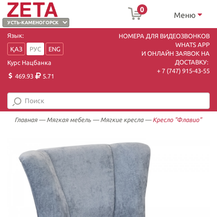
0
Меню
Язык:
НОМЕРА ДЛЯ ВИДЕОЗВОНКОВ
WHATS APP
ҚАЗ
РУС
ENG
И ОНЛАЙН ЗАЯВОК НА
ДОСТАВКУ:
Курс Нацбанка
+ 7 (747) 915-43-55
469.93
5.71
Главная
—
Мягкая мебель
—
Мягкие кресла
—
Кресло "Флавио"