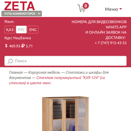
0
Меню
Язык:
НОМЕРА ДЛЯ ВИДЕОЗВОНКОВ
WHATS APP
ҚАЗ
РУС
ENG
И ОНЛАЙН ЗАЯВОК НА
ДОСТАВКУ:
Курс Нацбанка
+ 7 (747) 915-43-55
469.93
5.71
Главная
—
Корпусная мебель
—
Стеллажи и шкафы для
документов
—
Стеллаж полузакрытый "КУЛ-124" (со
стеклом) в цвете люкс