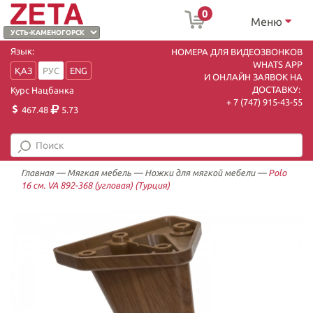
0
Меню
Язык:
НОМЕРА ДЛЯ ВИДЕОЗВОНКОВ
WHATS APP
ҚАЗ
РУС
ENG
И ОНЛАЙН ЗАЯВОК НА
ДОСТАВКУ:
Курс Нацбанка
+ 7 (747) 915-43-55
467.48
5.73
Главная
—
Мягкая мебель
—
Ножки для мягкой мебели
—
Polo
16 см. VA 892-368 (угловая) (Турция)