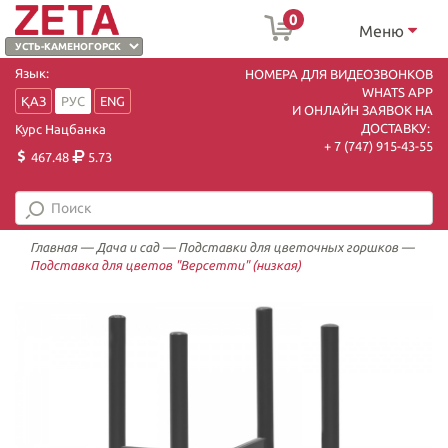
0
Меню
Язык:
НОМЕРА ДЛЯ ВИДЕОЗВОНКОВ
WHATS APP
ҚАЗ
РУС
ENG
И ОНЛАЙН ЗАЯВОК НА
ДОСТАВКУ:
Курс Нацбанка
+ 7 (747) 915-43-55
467.48
5.73
Главная
—
Дача и сад
—
Подставки для цветочных горшков
—
Подставка для цветов "Версетти" (низкая)