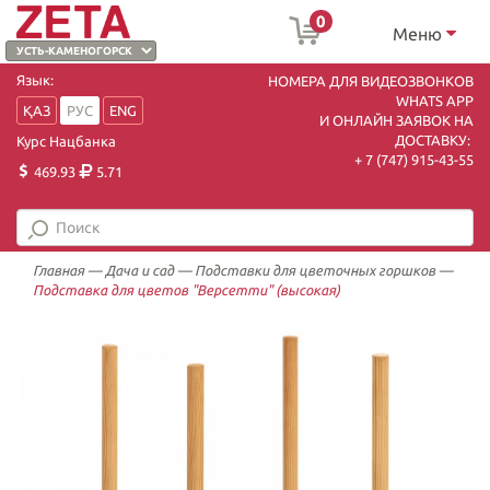
0
Меню
Язык:
НОМЕРА ДЛЯ ВИДЕОЗВОНКОВ
WHATS APP
ҚАЗ
РУС
ENG
И ОНЛАЙН ЗАЯВОК НА
ДОСТАВКУ:
Курс Нацбанка
+ 7 (747) 915-43-55
469.93
5.71
Главная
—
Дача и сад
—
Подставки для цветочных горшков
—
Подставка для цветов "Версетти" (высокая)