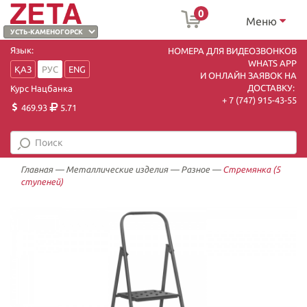
0
Меню
Язык:
НОМЕРА ДЛЯ ВИДЕОЗВОНКОВ
WHATS APP
ҚАЗ
РУС
ENG
И ОНЛАЙН ЗАЯВОК НА
ДОСТАВКУ:
Курс Нацбанка
+ 7 (747) 915-43-55
469.93
5.71
Главная
—
Металлические изделия
—
Разное
—
Стремянка (5
ступеней)