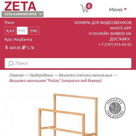
0
Меню
Язык:
НОМЕРА ДЛЯ ВИДЕОЗВОНКОВ
WHATS APP
ҚАЗ
РУС
ENG
И ОНЛАЙН ЗАЯВОК НА
ДОСТАВКУ:
Курс Нацбанка
+ 7 (747) 915-43-55
469.85
5.78
Главная
—
Гардеробные
—
Вешалки-плечики напольные
—
Вешалка напольная "Райли" (покраска под дерево)