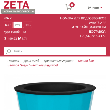
0
Меню
Язык:
НОМЕРА ДЛЯ ВИДЕОЗВОНКОВ
WHATS APP
ҚАЗ
РУС
ENG
И ОНЛАЙН ЗАЯВОК НА
ДОСТАВКУ:
Курс Нацбанка
+ 7 (747) 915-43-55
469.93
5.71
Главная
—
Дача и сад
—
Цветочные горшки
—
Кашпо для
цветов "Блум" цветное (круглое)