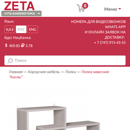
0
Меню
Язык:
НОМЕРА ДЛЯ ВИДЕОЗВОНКОВ
WHATS APP
ҚАЗ
РУС
ENG
И ОНЛАЙН ЗАЯВОК НА
ДОСТАВКУ:
Курс Нацбанка
+ 7 (747) 915-43-55
469.85
5.78
Главная
—
Корпусная мебель
—
Полки
—
Полка навесная
"Касми"