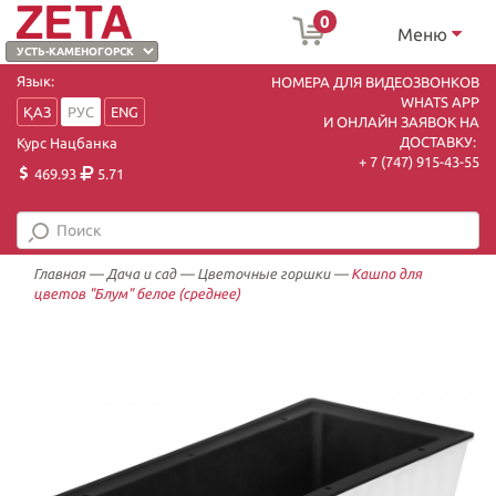
0
Меню
Язык:
НОМЕРА ДЛЯ ВИДЕОЗВОНКОВ
WHATS APP
ҚАЗ
РУС
ENG
И ОНЛАЙН ЗАЯВОК НА
ДОСТАВКУ:
Курс Нацбанка
+ 7 (747) 915-43-55
469.93
5.71
Главная
—
Дача и сад
—
Цветочные горшки
—
Кашпо для
цветов "Блум" белое (среднее)