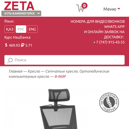
0
Меню
Язык:
НОМЕРА ДЛЯ ВИДЕОЗВОНКОВ
WHATS APP
ҚАЗ
РУС
ENG
И ОНЛАЙН ЗАЯВОК НА
ДОСТАВКУ:
Курс Нацбанка
+ 7 (747) 915-43-55
469.93
5.71
Главная
—
Кресла
—
Сетчатые кресла. Ортопедические
компьютерные кресла
—
B-868F