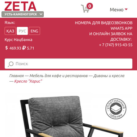
0
Меню
Язык:
НОМЕРА ДЛЯ ВИДЕОЗВОНКОВ
WHATS APP
ҚАЗ
РУС
ENG
И ОНЛАЙН ЗАЯВОК НА
ДОСТАВКУ:
Курс Нацбанка
+ 7 (747) 915-43-55
469.93
5.71
Главная
—
Мебель для кафе и ресторанов
—
Диваны и кресла
—
Кресло "Харис"