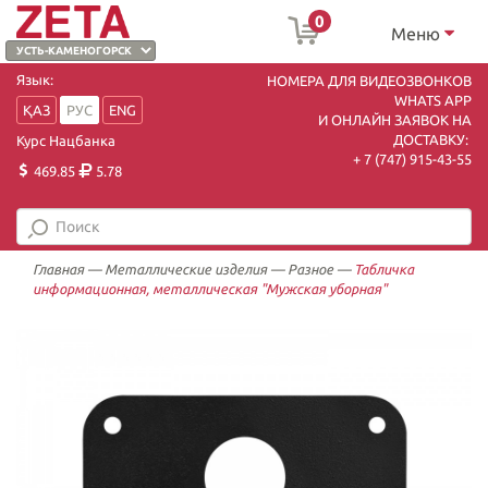
0
Меню
Язык:
НОМЕРА ДЛЯ ВИДЕОЗВОНКОВ
WHATS APP
ҚАЗ
РУС
ENG
И ОНЛАЙН ЗАЯВОК НА
ДОСТАВКУ:
Курс Нацбанка
+ 7 (747) 915-43-55
469.85
5.78
Главная
—
Металлические изделия
—
Разное
—
Табличка
информационная, металлическая "Мужская уборная"