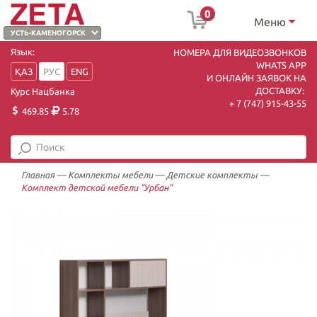
0
Меню
Язык:
НОМЕРА ДЛЯ ВИДЕОЗВОНКОВ
WHATS APP
ҚАЗ
РУС
ENG
И ОНЛАЙН ЗАЯВОК НА
ДОСТАВКУ:
Курс Нацбанка
+ 7 (747) 915-43-55
469.85
5.78
Главная
—
Комплекты мебели
—
Детские комплекты
—
Комплект детской мебели "Урбан"