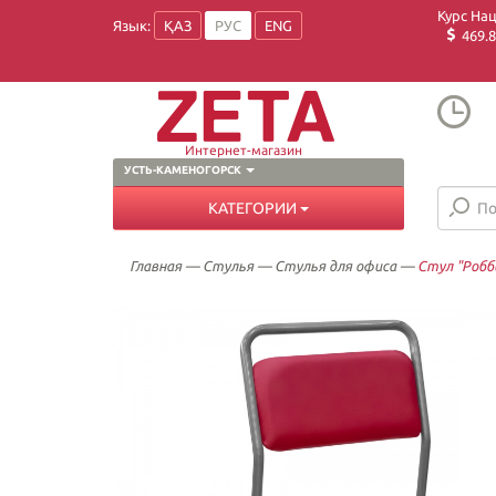
Курс На
Язык:
ҚАЗ
РУС
ENG
469.8
Интернет-магазин
УСТЬ-КАМЕНОГОРСК
КАТЕГОРИИ
Главная
—
Стулья
—
Стулья для офиса
—
Стул "Робб