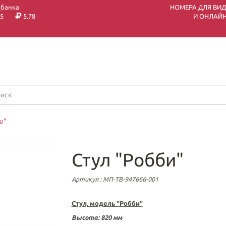
цбанка
НОМЕРА ДЛЯ ВИ
5
5.78
И ОНЛАЙН
и"
Стул "Робби"
Артикул
: МП-ТВ-947666-001
Стул, модель "Робби"
Высота: 820 мм