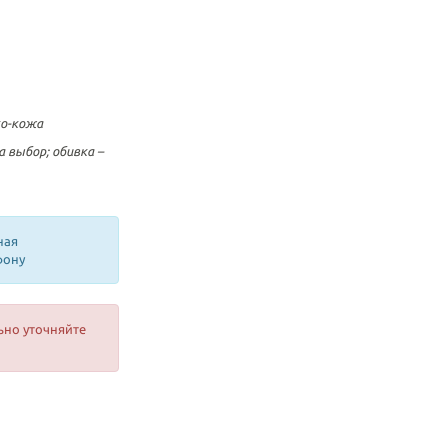
ко-кожа
 выбор; обивка –
ная
фону
ьно уточняйте