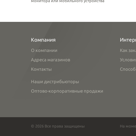
монитора или мобильного устройства
Компания
Интер
О компании
Как зак
Адреса магазинов
Услови
Контакты
Способ
Наши дистрибьюторы
Оптово-корпоративные продажи
© 2026 Все права защищены
На моме