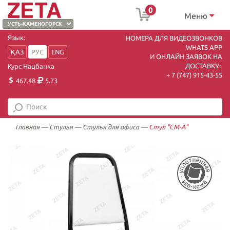
0
Меню
Язык:
НОМЕРА ДЛЯ ВИДЕОЗВОНКОВ
WHATS APP
ҚАЗ
РУС
ENG
И ОНЛАЙН ЗАЯВОК НА
ДОСТАВКУ:
Курс Нацбанка
+ 7 (747) 915-43-55
467.48
5.73
Главная
—
Стулья
—
Стулья для офиса
—
Стул "СМ-А"