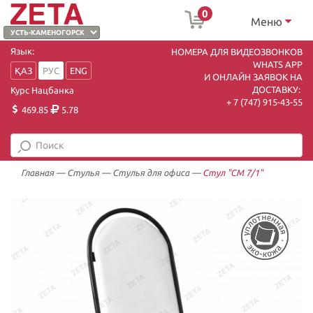
0
Меню
Язык:
НОМЕРА ДЛЯ ВИДЕОЗВОНКОВ
WHATS APP
ҚАЗ
РУС
ENG
И ОНЛАЙН ЗАЯВОК НА
ДОСТАВКУ:
Курс Нацбанка
+ 7 (747) 915-43-55
469.85
5.78
Главная
—
Стулья
—
Стулья для офиса
—
Стул "СМ 7/1"