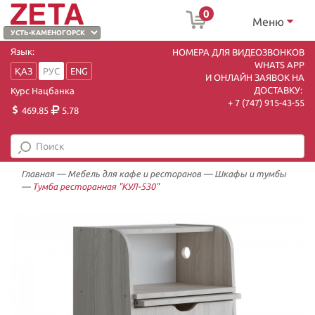
0
Меню
Язык:
НОМЕРА ДЛЯ ВИДЕОЗВОНКОВ
WHATS APP
ҚАЗ
РУС
ENG
И ОНЛАЙН ЗАЯВОК НА
ДОСТАВКУ:
Курс Нацбанка
+ 7 (747) 915-43-55
469.85
5.78
Главная
—
Мебель для кафе и ресторанов
—
Шкафы и тумбы
—
Тумба ресторанная "КУЛ-530"