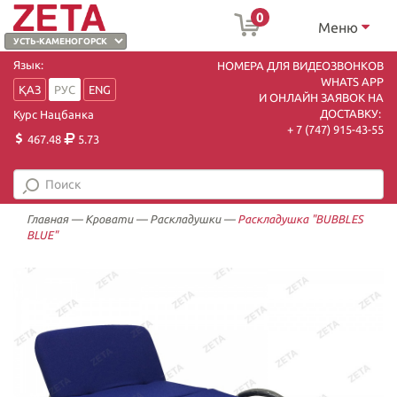
0
Меню
Язык:
НОМЕРА ДЛЯ ВИДЕОЗВОНКОВ
WHATS APP
ҚАЗ
РУС
ENG
И ОНЛАЙН ЗАЯВОК НА
ДОСТАВКУ:
Курс Нацбанка
+ 7 (747) 915-43-55
467.48
5.73
Главная
—
Кровати
—
Раскладушки
—
Раскладушка "BUBBLES
BLUE"