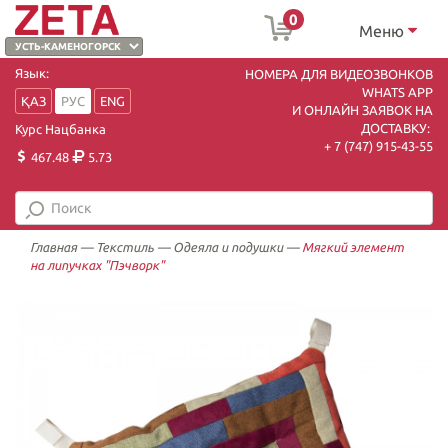
0
Меню
Язык:
НОМЕРА ДЛЯ ВИДЕОЗВОНКОВ
WHATS APP
ҚАЗ
РУС
ENG
И ОНЛАЙН ЗАЯВОК НА
ДОСТАВКУ:
Курс Нацбанка
+ 7 (747) 915-43-55
467.48
5.73
Главная
—
Текстиль
—
Одеяла и подушки
—
Мягкий элемент
на липучках "Пэчворк"