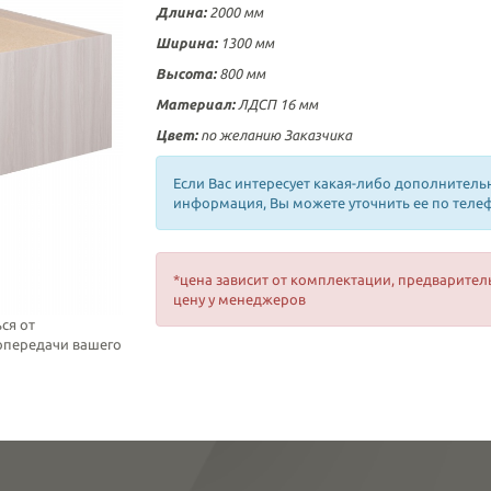
Длина:
2000 мм
Ширина:
1300 мм
Высота:
800 мм
Материал:
ЛДСП 16 мм
Цвет:
по желанию Заказчика
Если Вас интересует какая-либо дополнитель
информация, Вы можете уточнить ее по теле
*цена зависит от комплектации, предварител
цену у менеджеров
ся от
топередачи вашего