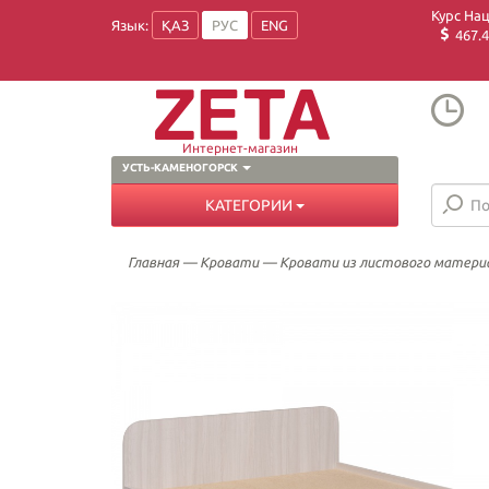
Курс На
Язык:
ҚАЗ
РУС
ENG
467.4
Интернет-магазин
УСТЬ-КАМЕНОГОРСК
КАТЕГОРИИ
Главная
—
Кровати
—
Кровати из листового матери