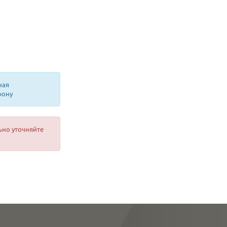
ная
фону
ьно уточняйте