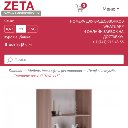
0
Меню
Язык:
НОМЕРА ДЛЯ ВИДЕОЗВОНКОВ
WHATS APP
ҚАЗ
РУС
ENG
И ОНЛАЙН ЗАЯВОК НА
ДОСТАВКУ:
Курс Нацбанка
+ 7 (747) 915-43-55
469.93
5.71
Главная
—
Мебель для кафе и ресторанов
—
Шкафы и тумбы
—
Стеллаж низкий "КУЛ-115"