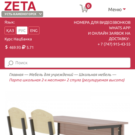
0
Меню
Язык:
НОМЕРА ДЛЯ ВИДЕОЗВОНКОВ
WHATS APP
ҚАЗ
РУС
ENG
И ОНЛАЙН ЗАЯВОК НА
ДОСТАВКУ:
Курс Нацбанка
+ 7 (747) 915-43-55
469.93
5.71
Главная
—
Мебель для учреждений
—
Школьная мебель
—
Парта школьная 2-х местная+ 2 стула (регулируемая высота)