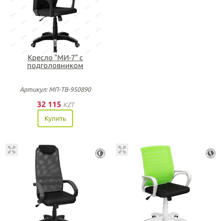
Кресло "МИ-7" с
подголовником
Артикул: МП-ТВ-950890
32 115
KZT
Купить