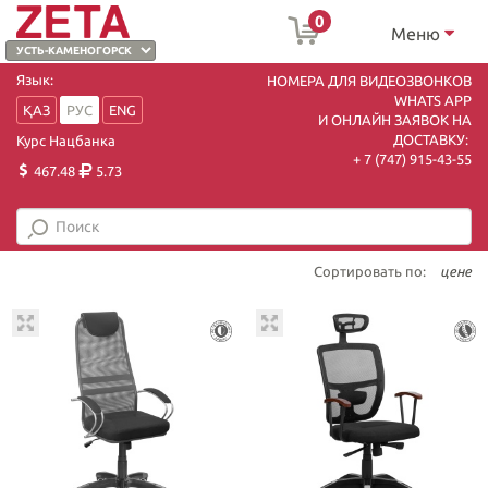
0
Меню
Язык:
НОМЕРА ДЛЯ ВИДЕОЗВОНКОВ
WHATS APP
ҚАЗ
РУС
ENG
И ОНЛАЙН ЗАЯВОК НА
ДОСТАВКУ:
Курс Нацбанка
+ 7 (747) 915-43-55
467.48
5.73
Сортировать по:
цене