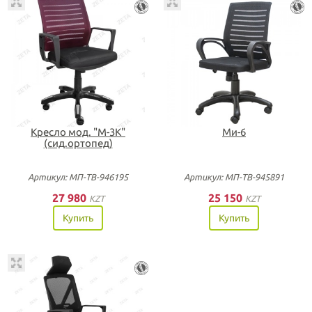
Кресло мод. "М-3К"
Ми-6
(сид.ортопед)
Артикул: МП-ТВ-946195
Артикул: МП-ТВ-945891
27 980
25 150
KZT
KZT
Купить
Купить