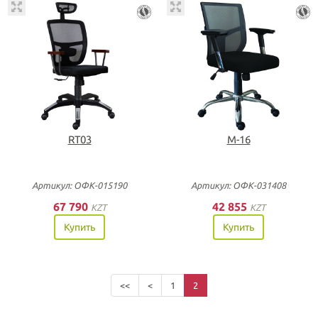
RT03
М-16
Артикул: ОФК-015190
Артикул: ОФК-031408
67 790
42 855
KZT
KZT
Купить
Купить
<<
<
1
2